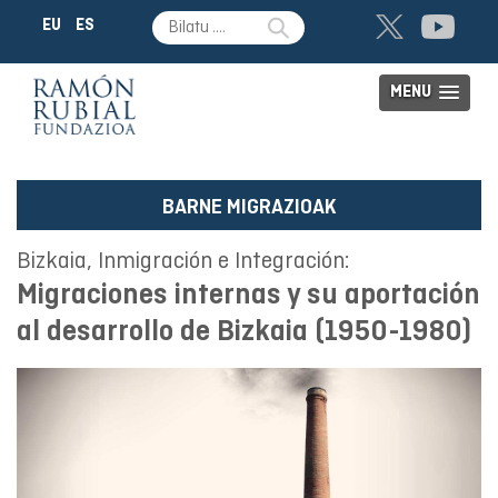
EU
ES
MENU
BARNE MIGRAZIOAK
Bizkaia, Inmigración e Integración:
Migraciones internas y su aportación
al desarrollo de Bizkaia (1950-1980)