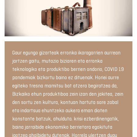
Gaur egungo gizarteak erronka ikaragarrien aurrean
jartzen gaitu, mutazio biziaren eta erronka
teknologiko eta produktibo berrien ondorio, COVID 19
pandemiak bizkortu baino ez dituenak. Horiei aurre
egiteko tresna mamitsu bat atzera begiratzea da,
Bizkaiko ehun produktiboa zein izan den jakitea, zein
den sortu zen kultura, kontuan hartuta sare zabal
eta indartsua ehuntzeko aukera eman dioten
konstante batzuk, ahulduta. krisi ezberdinengatik,
baina jarraibide ekonomiko berrietara egokituta
igotzea ahalbidetu dutenak. Horrela ulertzen dugu