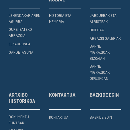
RUBIAL
LEHENDAKARIAREN
HISTORIA ETA
JARDUERAK ETA
AGURRA
MEMORIA
ALBISTEAK
GURE IZATEKO
BIDEOAK
ARRAZOIA
ARGAZKI GALERIAK
ELKARGUNEA
BARNE
GARDETASUNA
MIGRAZIOAK
BIZKAIAN
BARNE
MIGRAZIOAK
GIPUZKOAN
ARTXIBO
KONTAKTUA
BAZKIDE EGIN
HISTORIKOA
DOKUMENTU
KONTAKTUA
BAZKIDE EGIN
FUNTSAK