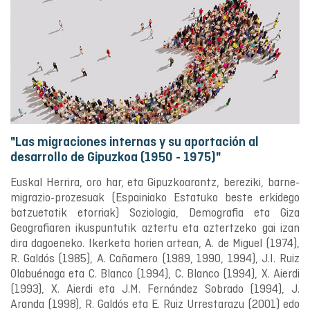
"Las migraciones internas y su aportación al
desarrollo de Gipuzkoa (1950 - 1975)"
Euskal Herrira, oro har, eta Gipuzkoarantz, bereziki, barne-
migrazio-prozesuak (Espainiako Estatuko beste erkidego
batzuetatik etorriak) Soziologia, Demografia eta Giza
Geografiaren ikuspuntutik aztertu eta aztertzeko gai izan
dira dagoeneko. Ikerketa horien artean, A. de Miguel (1974),
R. Galdós (1985), A. Cañamero (1989, 1990, 1994), J.I. Ruiz
Olabuénaga eta C. Blanco (1994), C. Blanco (1994), X. Aierdi
(1993), X. Aierdi eta J.M. Fernández Sobrado (1994), J.
Aranda (1998), R. Galdós eta E. Ruiz Urrestarazu (2001) edo