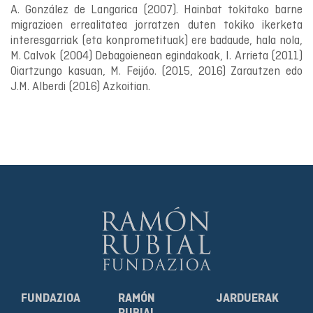
A. González de Langarica (2007). Hainbat tokitako barne
migrazioen errealitatea jorratzen duten tokiko ikerketa
interesgarriak (eta konprometituak) ere badaude, hala nola,
M. Calvok (2004) Debagoienean egindakoak, I. Arrieta (2011)
Oiartzungo kasuan, M. Feijóo. (2015, 2016) Zarautzen edo
J.M. Alberdi (2016) Azkoitian.
FUNDAZIOA
RAMÓN
JARDUERAK