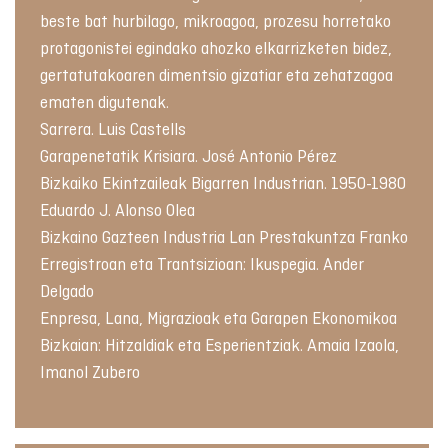
beste bat hurbilago, mikroagoa, prozesu horretako
protagonistei egindako ahozko elkarrizketen bidez,
gertatutakoaren dimentsio gizatiar eta zehatzagoa
ematen digutenak.
Sarrera. Luis Castells
Garapenetatik Krisiara. José Antonio Pérez
Bizkaiko Ekintzaileak Bigarren Industrian. 1950-1980
Eduardo J. Alonso Olea
Bizkaino Gazteen Industria Lan Prestakuntza Franko
Erregistroan eta Trantsizioan: Ikuspegia. Ander
Delgado
Enpresa, Lana, Migrazioak eta Garapen Ekonomikoa
Bizkaian: Hitzaldiak eta Esperientziak. Amaia Izaola,
Imanol Zubero