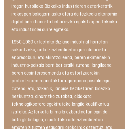
iragan hurbileko Bizkaiko industriaren azterketatik
irakaspen baliagarri asko atera daitezkeela ekonomia
digital berri honi eta beharrezko egokitzapen tekniko
eta industrialei aurre egiteko.
1950-1980 urteetako Bizkaia industrial horretan
sakontzeko, ardatz ezberdinetan jarri da arreta:
enpresaburu eta ekintzaileena, beren ekimenekin
industria-paisaia berri bat eraiki zutena; langileena,
beren desinteresamendu eta esfortzuarekin
probintziaren manufaktura-garapena posible egin
zutena; eta, azkenik, lanbide heziketaren bidezko
hezkuntza, oinarrizko zutabea, aldaketa
teknologikoetara egokitutako langile kualifikatua
izateko. Azterketa bi maila ezberdinetan egin da,
bata globalagoa, aipatutako arlo ezberdinetan
ematen zituzten ezaugarri orokorrak aztertuz; eta